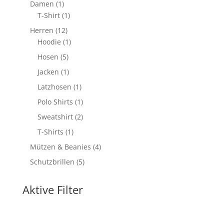
1
Damen
1
Produkt
1
T-Shirt
1
Produkt
12
Herren
12
Produkte
1
Hoodie
1
Produkt
5
Hosen
5
Produkte
1
Jacken
1
Produkt
1
Latzhosen
1
Produkt
1
Polo Shirts
1
Produkt
2
Sweatshirt
2
Produkte
1
T-Shirts
1
Produkt
4
Mützen & Beanies
4
Produkte
5
Schutzbrillen
5
Produkte
Aktive Filter