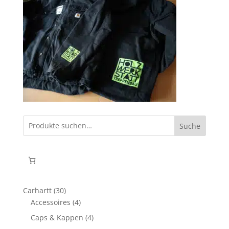
Suche
30
Carhartt
30
Produkte
4
Accessoires
4
Produkte
4
Caps & Kappen
4
Produkte