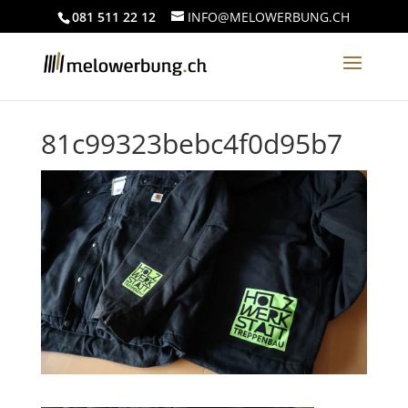
081 511 22 12
INFO@MELOWERBUNG.CH
81c99323bebc4f0d95b7