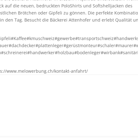
ick auf die neuen, bedruckten PoloShirts und Softshelljacken des
östlichen Brötchen oder Gipfeli zu gönnen. Die perfekte Kombinati
 in den Tag. Besucht die Bäckerei Attenhofer und erlebt Qualität u
ipfeli#Kaffee#kmuschweiz#gewerbe#transportschweiz#handwerk
bauer#dachdecker#plattenleger#gerüstmonteur#schaler#maurer#
au#schreinerei#handwerker#holzbau#bodenleger#wirbank#sanitär
ps://www.melowerbung.ch/kontakt-anfahrt/