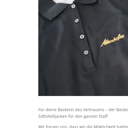
Für deine Bäckerei des Vertrauens – der Bäcke
Softshelljacken für den ganzen Staff.
Wir freuen uns, dass wir die Möglichkeit hatte