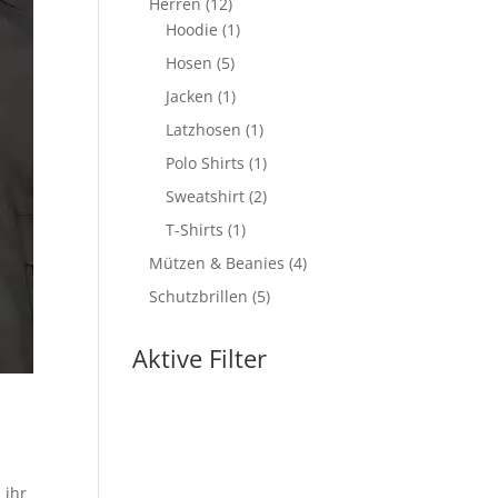
12
Herren
12
Produkte
1
Hoodie
1
Produkt
5
Hosen
5
Produkte
1
Jacken
1
Produkt
1
Latzhosen
1
Produkt
1
Polo Shirts
1
Produkt
2
Sweatshirt
2
Produkte
1
T-Shirts
1
Produkt
4
Mützen & Beanies
4
Produkte
5
Schutzbrillen
5
Produkte
Aktive Filter
 ihr