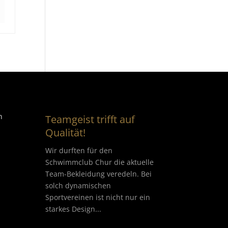
n
Teamgeist trifft auf
Qualität!
Wir durften für den
Schwimmclub Chur die aktuelle
Team-Bekleidung veredeln. Bei
solch dynamischen
Sportvereinen ist nicht nur ein
starkes Design...