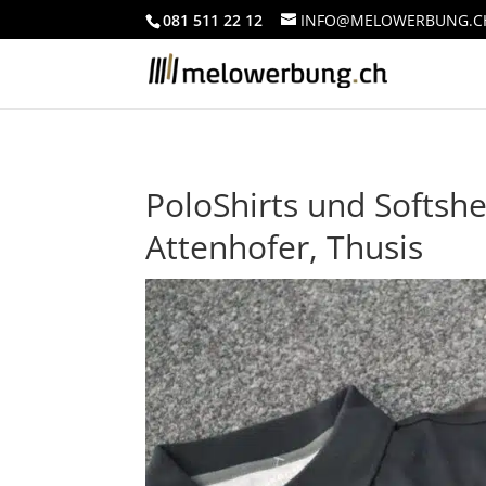
081 511 22 12
INFO@MELOWERBUNG.C
PoloShirts und Softshe
Attenhofer, Thusis