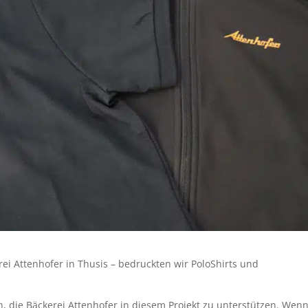
rei Attenhofer in Thusis – bedruckten wir PoloShirts und
n, die Bäckerei Attenhofer in diesem Projekt zu unterstützen. Wenn