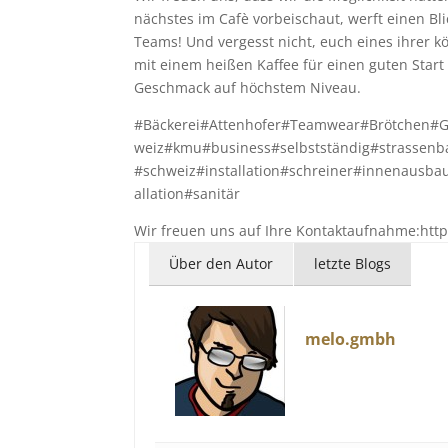
nächstes im Cafè vorbeischaut, werft einen Bl
Teams! Und vergesst nicht, euch eines ihrer k
mit einem heißen Kaffee für einen guten Start
Geschmack auf höchstem Niveau.
#Bäckerei#Attenhofer#Teamwear#Brötchen#G
weiz#kmu#business#selbstständig#strassen
#schweiz#installation#schreiner#innenausb
allation#sanitär
Wir freuen uns auf Ihre Kontaktaufnahme:htt
Über den Autor
letzte Blogs
melo.gmbh