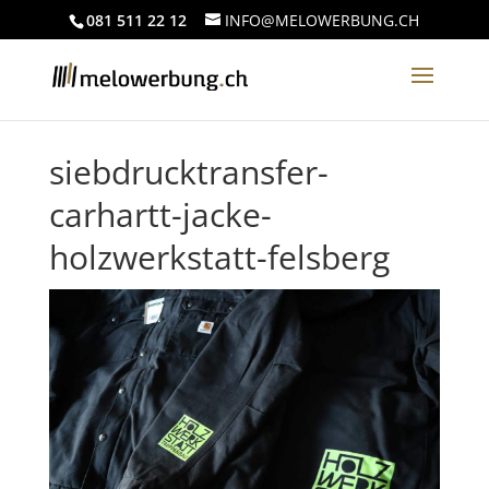
081 511 22 12
INFO@MELOWERBUNG.CH
siebdrucktransfer-
carhartt-jacke-
holzwerkstatt-felsberg