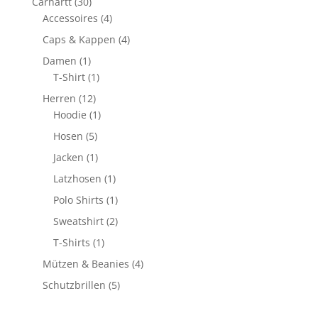
30
Carhartt
30
Produkte
4
Accessoires
4
Produkte
4
Caps & Kappen
4
Produkte
1
Damen
1
Produkt
1
T-Shirt
1
Produkt
12
Herren
12
Produkte
1
Hoodie
1
Produkt
5
Hosen
5
Produkte
1
Jacken
1
Produkt
1
Latzhosen
1
Produkt
1
Polo Shirts
1
Produkt
2
Sweatshirt
2
Produkte
1
T-Shirts
1
Produkt
4
Mützen & Beanies
4
Produkte
5
Schutzbrillen
5
Produkte