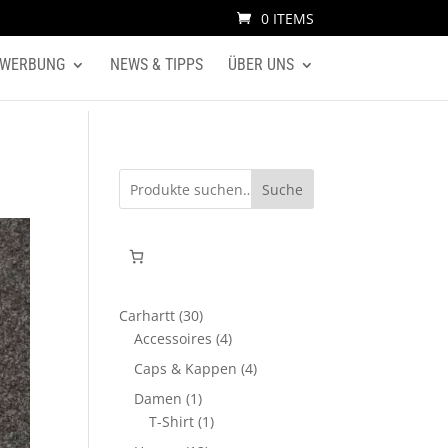
0 ITEMS
WERBUNG
NEWS & TIPPS
ÜBER UNS
Suche
30
Carhartt
30
Produkte
4
Accessoires
4
Produkte
4
Caps & Kappen
4
Produkte
1
Damen
1
Produkt
1
T-Shirt
1
Produkt