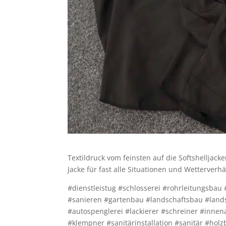
Textildruck vom feinsten auf die Softshelljac
Jacke für fast alle Situationen und Wetterverhä
#dienstleistug #schlosserei #rohrleitungsba
#sanieren #gartenbau #landschaftsbau #lands
#autospenglerei #lackierer #schreiner #inn
#klempner #sanitärinstallation #sanitär #ho