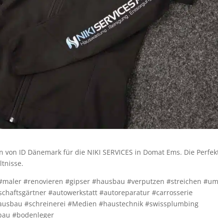
ken von ID Dänemark für die NIKI SERVICES in Domat Ems. Die Perfek
ltnisse.
u #maler #renovieren #gipser #hausbau #verputzen #streichen #u
chaftsgärtner #autowerkstatt #autoreparatur #carrosserie
enausbau #schreinerei #Medien #haustechnik #swissplumbing
lzbau #bodenleger