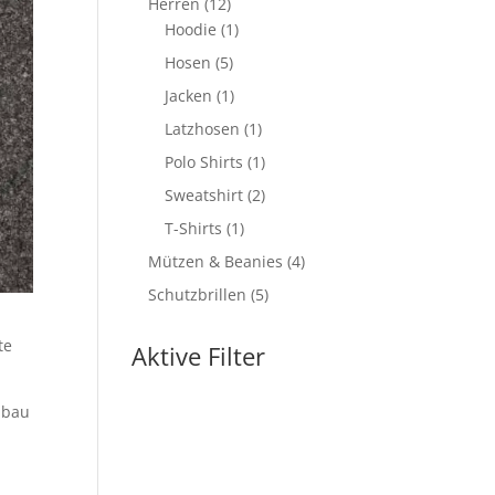
12
Herren
12
Produkte
1
Hoodie
1
Produkt
5
Hosen
5
Produkte
1
Jacken
1
Produkt
1
Latzhosen
1
Produkt
1
Polo Shirts
1
Produkt
2
Sweatshirt
2
Produkte
1
T-Shirts
1
Produkt
4
Mützen & Beanies
4
Produkte
5
Schutzbrillen
5
Produkte
te
Aktive Filter
mbau